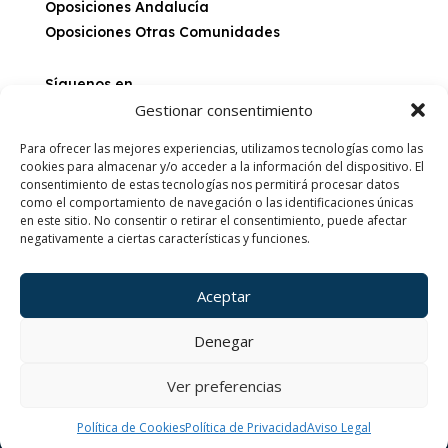
Oposiciones Andalucía
Oposiciones Otras Comunidades
Síguenos en
Gestionar consentimiento
Para ofrecer las mejores experiencias, utilizamos tecnologías como las
cookies para almacenar y/o acceder a la información del dispositivo. El
Sobre nosotros
consentimiento de estas tecnologías nos permitirá procesar datos
como el comportamiento de navegación o las identificaciones únicas
Últimas convocatorias
en este sitio. No consentir o retirar el consentimiento, puede afectar
Blog
negativamente a ciertas características y funciones.
Características de Temarios
Aceptar
Aviso Legal
Política de Privacidad
Denegar
Política de Cookies
Ver preferencias
©2018-2025 Copyright Oposmás Diseñado con 💙 por
SoyLausan
Política de Cookies
Política de Privacidad
Aviso Legal