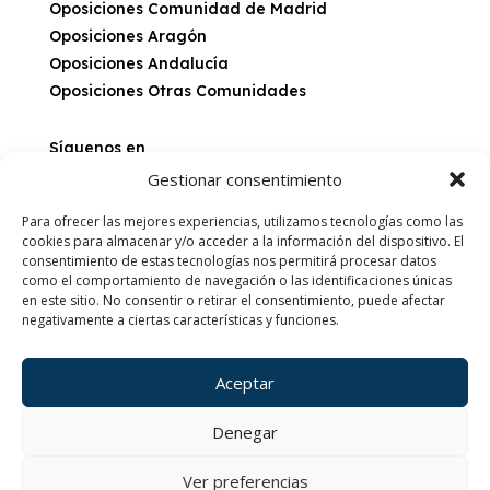
Oposiciones Comunidad de Madrid
Oposiciones Aragón
Oposiciones Andalucía
Oposiciones Otras Comunidades
Síguenos en
Gestionar consentimiento
Para ofrecer las mejores experiencias, utilizamos tecnologías como las
cookies para almacenar y/o acceder a la información del dispositivo. El
Sobre nosotros
consentimiento de estas tecnologías nos permitirá procesar datos
Últimas convocatorias
como el comportamiento de navegación o las identificaciones únicas
en este sitio. No consentir o retirar el consentimiento, puede afectar
Blog
negativamente a ciertas características y funciones.
Características de Temarios
Aceptar
Aviso Legal
Política de Privacidad
Denegar
Política de Cookies
Ver preferencias